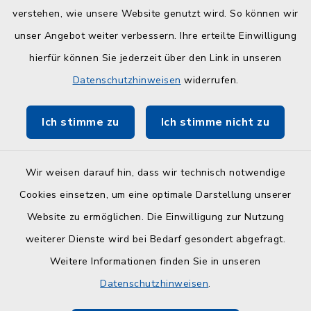
Kreisverwaltung
verstehen, wie unsere Website genutzt wird. So können wir
Serviceportal Schleswig-Holstein
unser Angebot weiter verbessern. Ihre erteilte Einwilligung
hierfür können Sie jederzeit über den Link in unseren
ZuFiSH
Datenschutzhinweisen
widerrufen.
Touristinfo Hohwachter Bucht
Ich stimme zu
Ich stimme nicht zu
Am Selent/Schlesen MapOne
Wir weisen darauf hin, dass wir technisch notwendige
Cookies einsetzen, um eine optimale Darstellung unserer
Website zu ermöglichen. Die Einwilligung zur Nutzung
Kontakt
weiterer Dienste wird bei Bedarf gesondert abgefragt.
Weitere Informationen finden Sie in unseren
Barrierefreiheit
Datenschutzhinweisen
.
Datenschutz