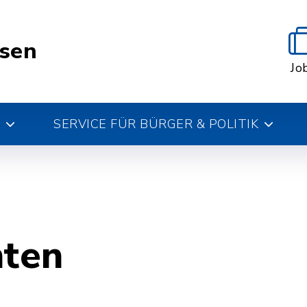
esen
Jo
SERVICE FÜR BÜRGER & POLITIK
hten