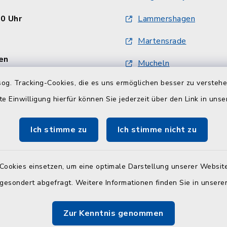
30 Uhr
Lammershagen
Martensrade
en
Mucheln
:
og. Tracking-Cookies, die es uns ermöglichen besser zu versteh
Schlesen
30 Uhr und 14.00 - 18.00
te Einwilligung hierfür können Sie jederzeit über den Link in uns
Selent
Ich stimme zu
Ich stimme nicht zu
30 Uhr
Cookies einsetzen, um eine optimale Darstellung unserer Website
 und Wohngeldamt nur
 gesondert abgefragt. Weitere Informationen finden Sie in unser
onischer Vereinbarung
Zur Kenntnis genommen
9-11, -12 oder -32