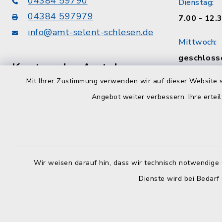
04384 59790
Dienstag:
04384 597979
7.00 - 12.
info@amt-selent-schlesen.de
Mittwoch:
geschloss
Konten der Amtskasse
Donnerstag
Mit Ihrer Zustimmung verwenden wir auf dieser Website s
VR Bank zwischen den Meeren eG
8.30 - 12.
Angebot weiter verbessern. Ihre erteil
DE75213900080007310307
Uhr
Förde Sparkasse
Freitag:
DE86210501700074001561
8.30 - 12.
Wir weisen darauf hin, dass wir technisch notwendige 
Sozialamt
Dienste wird bei Bedarf
nach telef
unter
04384 597