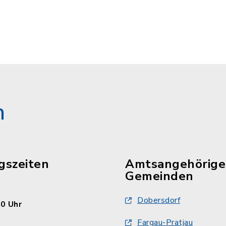
n
gszeiten
Amtsangehörige
Gemeinden
Dobersdorf
30 Uhr
Fargau-Pratjau