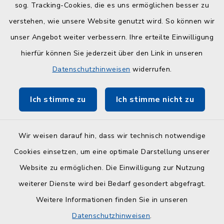
sog. Tracking-Cookies, die es uns ermöglichen besser zu
Kreisverwaltung
verstehen, wie unsere Website genutzt wird. So können wir
Serviceportal Schleswig-Holstein
unser Angebot weiter verbessern. Ihre erteilte Einwilligung
hierfür können Sie jederzeit über den Link in unseren
ZuFiSH
Datenschutzhinweisen
widerrufen.
Touristinfo Hohwachter Bucht
Ich stimme zu
Ich stimme nicht zu
Am Selent/Schlesen MapOne
Wir weisen darauf hin, dass wir technisch notwendige
Cookies einsetzen, um eine optimale Darstellung unserer
Website zu ermöglichen. Die Einwilligung zur Nutzung
Kontakt
weiterer Dienste wird bei Bedarf gesondert abgefragt.
Weitere Informationen finden Sie in unseren
Barrierefreiheit
Datenschutzhinweisen
.