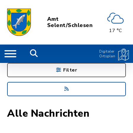
Amt
Selent/Schlesen
17 °C
Digitaler
Ortsplan
Filter
Alle Nachrichten