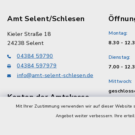
Amt Selent/Schlesen
Öffnun
Montag:
Kieler Straße 18
24238 Selent
8.30 - 12.
04384 59790
Dienstag:
04384 597979
7.00 - 12.
info@amt-selent-schlesen.de
Mittwoch:
geschloss
Konten der Amtskasse
Donnerstag
Mit Ihrer Zustimmung verwenden wir auf dieser Website s
VR Bank zwischen den Meeren eG
8.30 - 12.
Angebot weiter verbessern. Ihre erteil
DE75213900080007310307
Uhr
Förde Sparkasse