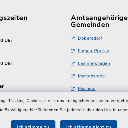
gszeiten
Amtsangehörige
Gemeinden
Dobersdorf
30 Uhr
Fargau-Pratjau
30 Uhr
Lammershagen
Martensrade
en
Mucheln
:
og. Tracking-Cookies, die es uns ermöglichen besser zu versteh
Schlesen
30 Uhr und 14.00 - 18.00
te Einwilligung hierfür können Sie jederzeit über den Link in uns
Selent
Ich stimme zu
Ich stimme nicht zu