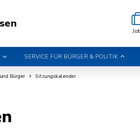
esen
Jo
SERVICE FÜR BÜRGER & POLITIK
k und Bürger
Sitzungskalender
en