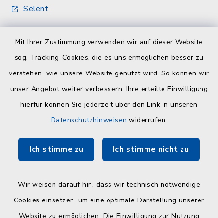
Selent
Quicklinks
Mit Ihrer Zustimmung verwenden wir auf dieser Website
sog. Tracking-Cookies, die es uns ermöglichen besser zu
Kreisverwaltung
verstehen, wie unsere Website genutzt wird. So können wir
Serviceportal Schleswig-Holstein
unser Angebot weiter verbessern. Ihre erteilte Einwilligung
hierfür können Sie jederzeit über den Link in unseren
ZuFiSH
Datenschutzhinweisen
widerrufen.
Touristinfo Hohwachter Bucht
Ich stimme zu
Ich stimme nicht zu
Am Selent/Schlesen MapOne
Wir weisen darauf hin, dass wir technisch notwendige
Cookies einsetzen, um eine optimale Darstellung unserer
Website zu ermöglichen. Die Einwilligung zur Nutzung