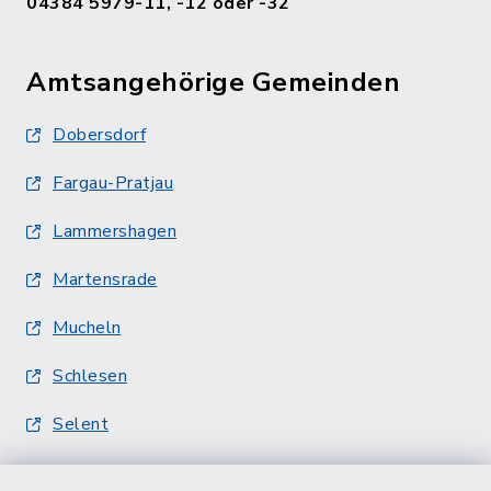
04384 5979-11, -12 oder -32
Amtsangehörige Gemeinden
Dobersdorf
Fargau-Pratjau
Lammershagen
Martensrade
Mucheln
Schlesen
Selent