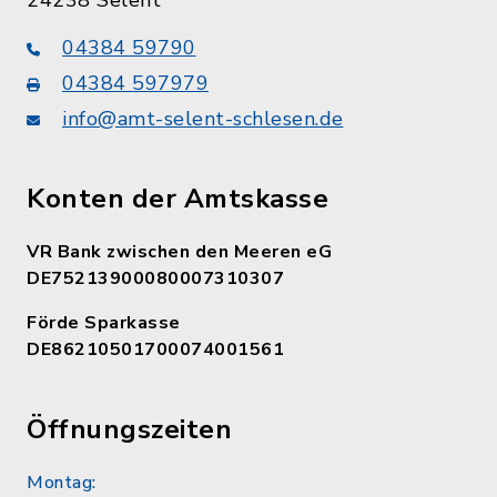
24238 Selent
04384 59790
04384 597979
info@amt-selent-schlesen.de
Konten der Amtskasse
VR Bank zwischen den Meeren eG
DE75213900080007310307
Förde Sparkasse
DE86210501700074001561
Öffnungszeiten
Montag: