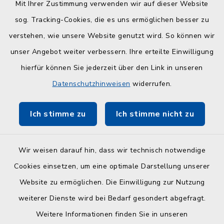
Quicklinks
Mit Ihrer Zustimmung verwenden wir auf dieser Website
sog. Tracking-Cookies, die es uns ermöglichen besser zu
Kreisverwaltung
verstehen, wie unsere Website genutzt wird. So können wir
Serviceportal Schleswig-Holstein
unser Angebot weiter verbessern. Ihre erteilte Einwilligung
hierfür können Sie jederzeit über den Link in unseren
ZuFiSH
Datenschutzhinweisen
widerrufen.
Touristinfo Hohwachter Bucht
Ich stimme zu
Ich stimme nicht zu
Am Selent/Schlesen MapOne
Wir weisen darauf hin, dass wir technisch notwendige
Cookies einsetzen, um eine optimale Darstellung unserer
Website zu ermöglichen. Die Einwilligung zur Nutzung
Kontakt
weiterer Dienste wird bei Bedarf gesondert abgefragt.
Weitere Informationen finden Sie in unseren
Barrierefreiheit