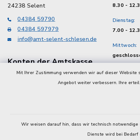
24238 Selent
8.30 - 12.
04384 59790
Dienstag:
04384 597979
7.00 - 12.
info@amt-selent-schlesen.de
Mittwoch:
geschloss
Konten der Amtskasse
Donnerstag
Mit Ihrer Zustimmung verwenden wir auf dieser Website s
VR Bank zwischen den Meeren eG
8.30 - 12.
Angebot weiter verbessern. Ihre erteil
DE75213900080007310307
Uhr
Förde Sparkasse
Freitag:
DE86210501700074001561
8.30 - 12.
Wir weisen darauf hin, dass wir technisch notwendige 
Sozialamt
Dienste wird bei Bedarf
nach telef