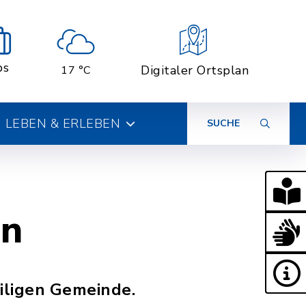
bs
Digitaler Ortsplan
17 °C
LEBEN & ERLEBEN
SUCHE
en
eiligen Gemeinde.