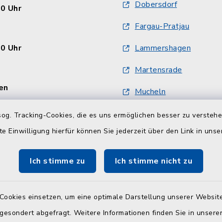
Dobersdorf
30 Uhr
Fargau-Pratjau
30 Uhr
Lammershagen
Martensrade
en
Mucheln
:
Schlesen
og. Tracking-Cookies, die es uns ermöglichen besser zu versteh
30 Uhr und 14.00 - 18.00
te Einwilligung hierfür können Sie jederzeit über den Link in uns
Selent
Ich stimme zu
Ich stimme nicht zu
30 Uhr
Cookies einsetzen, um eine optimale Darstellung unserer Website
 und Wohngeldamt nur
 gesondert abgefragt. Weitere Informationen finden Sie in unser
onischer Vereinbarung