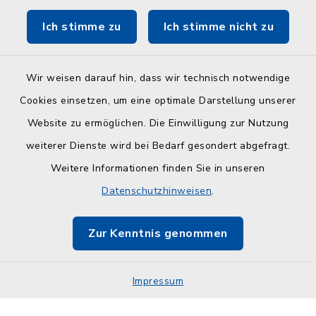
Touristinfo Hohwachter Bucht
Ich stimme zu
Ich stimme nicht zu
Am Selent/Schlesen MapOne
Wir weisen darauf hin, dass wir technisch notwendige
Cookies einsetzen, um eine optimale Darstellung unserer
Website zu ermöglichen. Die Einwilligung zur Nutzung
Kontakt
weiterer Dienste wird bei Bedarf gesondert abgefragt.
Weitere Informationen finden Sie in unseren
Barrierefreiheit
Datenschutzhinweisen
.
Datenschutz
Zur Kenntnis genommen
Impressum
Impressum
Sitemap