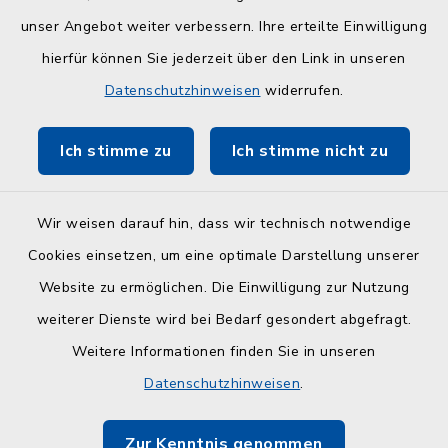
Serviceportal Schleswig-Holstein
unser Angebot weiter verbessern. Ihre erteilte Einwilligung
hierfür können Sie jederzeit über den Link in unseren
ZuFiSH
Datenschutzhinweisen
widerrufen.
Touristinfo Hohwachter Bucht
Ich stimme zu
Ich stimme nicht zu
Am Selent/Schlesen MapOne
Wir weisen darauf hin, dass wir technisch notwendige
Cookies einsetzen, um eine optimale Darstellung unserer
Website zu ermöglichen. Die Einwilligung zur Nutzung
Kontakt
weiterer Dienste wird bei Bedarf gesondert abgefragt.
Weitere Informationen finden Sie in unseren
Barrierefreiheit
Datenschutzhinweisen
.
Datenschutz
Zur Kenntnis genommen