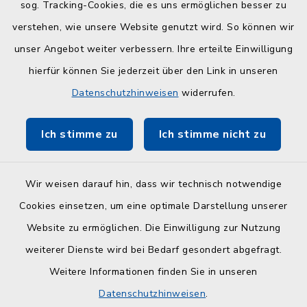
sog. Tracking-Cookies, die es uns ermöglichen besser zu
Kreisverwaltung
verstehen, wie unsere Website genutzt wird. So können wir
Serviceportal Schleswig-Holstein
unser Angebot weiter verbessern. Ihre erteilte Einwilligung
hierfür können Sie jederzeit über den Link in unseren
ZuFiSH
Datenschutzhinweisen
widerrufen.
Touristinfo Hohwachter Bucht
Ich stimme zu
Ich stimme nicht zu
Am Selent/Schlesen MapOne
Wir weisen darauf hin, dass wir technisch notwendige
Cookies einsetzen, um eine optimale Darstellung unserer
Website zu ermöglichen. Die Einwilligung zur Nutzung
Kontakt
weiterer Dienste wird bei Bedarf gesondert abgefragt.
Weitere Informationen finden Sie in unseren
Barrierefreiheit
Datenschutzhinweisen
.