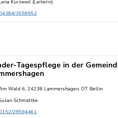
Lena Kurzweil (Leiterin)
04384/3559952
nder-Tagespflege in der Gemeind
mmershagen
Am Wald 6, 24238 Lammershagen, OT Bellin
Susan Schmidtke
0152/29594461