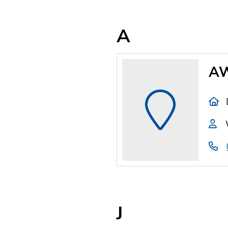
A
AW
J