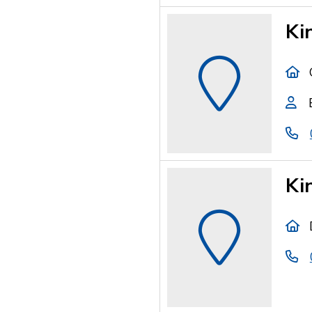
Ki
Ki