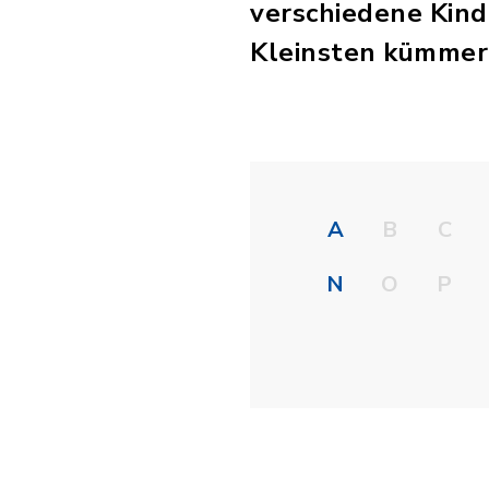
verschiedene Kind
Kleinsten kümmer
A
B
C
N
O
P