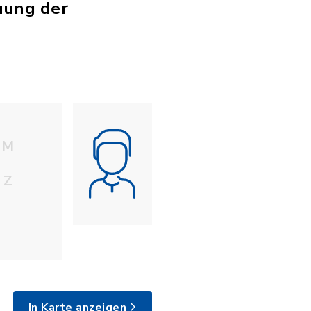
uung der
M
Z
In Karte anzeigen