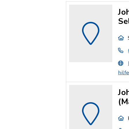
Jo
Se
hilf
Jo
(M