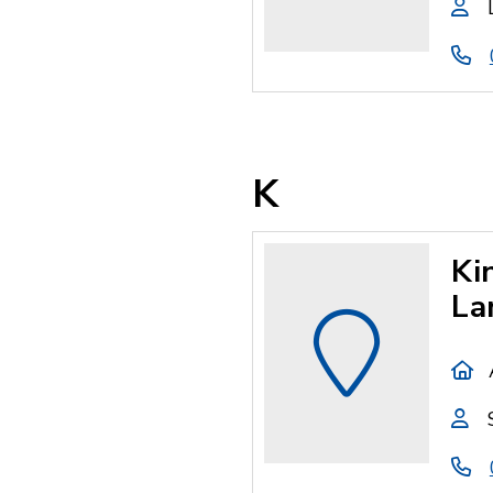
K
Ki
La