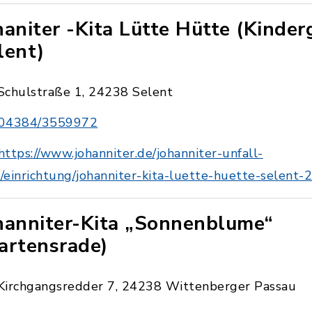
haniter -Kita Lütte Hütte (Kinder
lent)
Schulstraße 1, 24238 Selent
04384/3559972
https://www.johanniter.de/johanniter-unfall-
e/einrichtung/johanniter-kita-luette-huette-selent-
hanniter-Kita „Sonnenblume“
artensrade)
Kirchgangsredder 7, 24238 Wittenberger Passau