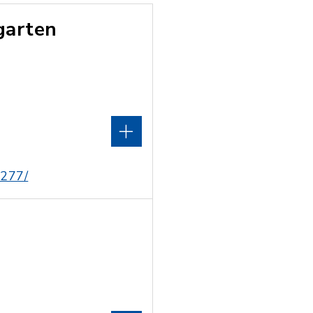
garten
2277/