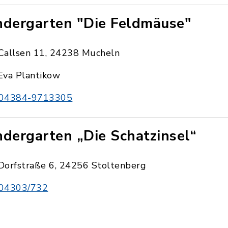
ndergarten "Die Feldmäuse"
Callsen 11, 24238 Mucheln
Eva Plantikow
04384-9713305
ndergarten „Die Schatzinsel“
Dorfstraße 6, 24256 Stoltenberg
04303/732