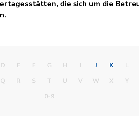
ertagesstätten, die sich um die Betre
n.
D
E
F
G
H
I
J
K
L
Q
R
S
T
U
V
W
X
Y
0-9