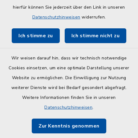
hierfür können Sie jederzeit über den Link in unseren
ZuFiSH
Datenschutzhinweisen
widerrufen.
Touristinfo Hohwachter Bucht
Ich stimme zu
Ich stimme nicht zu
Am Selent/Schlesen MapOne
Wir weisen darauf hin, dass wir technisch notwendige
Cookies einsetzen, um eine optimale Darstellung unserer
Website zu ermöglichen. Die Einwilligung zur Nutzung
Kontakt
weiterer Dienste wird bei Bedarf gesondert abgefragt.
Weitere Informationen finden Sie in unseren
Barrierefreiheit
Datenschutzhinweisen
.
Datenschutz
Zur Kenntnis genommen
Impressum