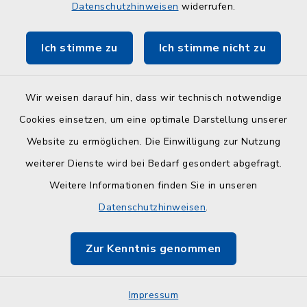
Datenschutzhinweisen
widerrufen.
Touristinfo Hohwachter Bucht
Ich stimme zu
Ich stimme nicht zu
Am Selent/Schlesen MapOne
Wir weisen darauf hin, dass wir technisch notwendige
Cookies einsetzen, um eine optimale Darstellung unserer
Website zu ermöglichen. Die Einwilligung zur Nutzung
Kontakt
weiterer Dienste wird bei Bedarf gesondert abgefragt.
Weitere Informationen finden Sie in unseren
Barrierefreiheit
Datenschutzhinweisen
.
Datenschutz
Zur Kenntnis genommen
Impressum
Impressum
Sitemap