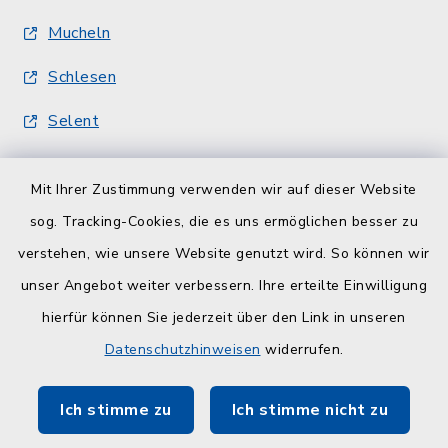
Mucheln
Schlesen
Selent
Quicklinks
Mit Ihrer Zustimmung verwenden wir auf dieser Website
sog. Tracking-Cookies, die es uns ermöglichen besser zu
Kreisverwaltung
verstehen, wie unsere Website genutzt wird. So können wir
Serviceportal Schleswig-Holstein
unser Angebot weiter verbessern. Ihre erteilte Einwilligung
hierfür können Sie jederzeit über den Link in unseren
ZuFiSH
Datenschutzhinweisen
widerrufen.
Touristinfo Hohwachter Bucht
Ich stimme zu
Ich stimme nicht zu
Am Selent/Schlesen MapOne