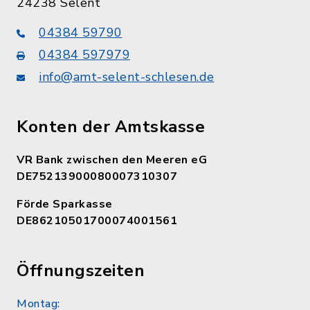
24238 Selent
04384 59790
04384 597979
info@amt-selent-schlesen.de
Konten der Amtskasse
VR Bank zwischen den Meeren eG
DE75213900080007310307
Förde Sparkasse
DE86210501700074001561
Öffnungszeiten
Montag: