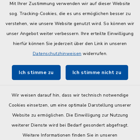
Quicklinks
Mit Ihrer Zustimmung verwenden wir auf dieser Website
sog. Tracking-Cookies, die es uns ermöglichen besser zu
Kreisverwaltung
verstehen, wie unsere Website genutzt wird. So können wir
Serviceportal Schleswig-Holstein
unser Angebot weiter verbessern. Ihre erteilte Einwilligung
hierfür können Sie jederzeit über den Link in unseren
ZuFiSH
Datenschutzhinweisen
widerrufen.
Touristinfo Hohwachter Bucht
Ich stimme zu
Ich stimme nicht zu
Am Selent/Schlesen MapOne
Wir weisen darauf hin, dass wir technisch notwendige
Cookies einsetzen, um eine optimale Darstellung unserer
Website zu ermöglichen. Die Einwilligung zur Nutzung
Kontakt
weiterer Dienste wird bei Bedarf gesondert abgefragt.
Weitere Informationen finden Sie in unseren
Barrierefreiheit