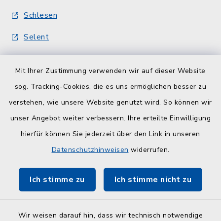
Schlesen
Selent
Quicklinks
Mit Ihrer Zustimmung verwenden wir auf dieser Website
sog. Tracking-Cookies, die es uns ermöglichen besser zu
Kreisverwaltung
verstehen, wie unsere Website genutzt wird. So können wir
Serviceportal Schleswig-Holstein
unser Angebot weiter verbessern. Ihre erteilte Einwilligung
hierfür können Sie jederzeit über den Link in unseren
ZuFiSH
Datenschutzhinweisen
widerrufen.
Touristinfo Hohwachter Bucht
Ich stimme zu
Ich stimme nicht zu
Am Selent/Schlesen MapOne
Wir weisen darauf hin, dass wir technisch notwendige