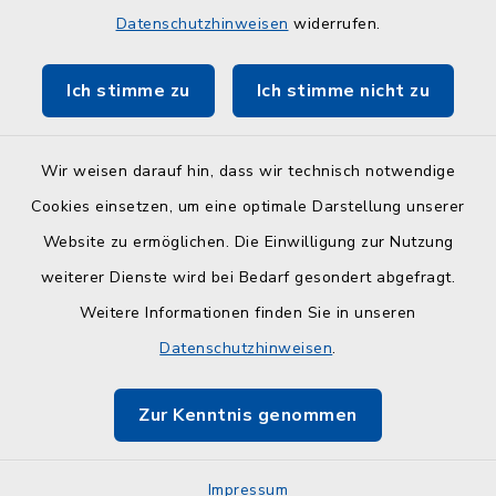
ZuFiSH
Datenschutzhinweisen
widerrufen.
Touristinfo Hohwachter Bucht
Ich stimme zu
Ich stimme nicht zu
Am Selent/Schlesen MapOne
Wir weisen darauf hin, dass wir technisch notwendige
Cookies einsetzen, um eine optimale Darstellung unserer
Website zu ermöglichen. Die Einwilligung zur Nutzung
Kontakt
weiterer Dienste wird bei Bedarf gesondert abgefragt.
Weitere Informationen finden Sie in unseren
Barrierefreiheit
Datenschutzhinweisen
.
Datenschutz
Zur Kenntnis genommen
Impressum
Impressum
Sitemap