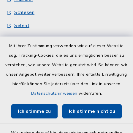
Schlesen
Selent
Quicklinks
Mit Ihrer Zustimmung verwenden wir auf dieser Website
sog. Tracking-Cookies, die es uns ermöglichen besser zu
Kreisverwaltung
verstehen, wie unsere Website genutzt wird. So können wir
Serviceportal Schleswig-Holstein
unser Angebot weiter verbessern. Ihre erteilte Einwilligung
hierfür können Sie jederzeit über den Link in unseren
ZuFiSH
Datenschutzhinweisen
widerrufen.
Touristinfo Hohwachter Bucht
Ich stimme zu
Ich stimme nicht zu
Am Selent/Schlesen MapOne
Wir weisen darauf hin, dass wir technisch notwendige