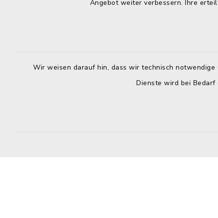
Angebot weiter verbessern. Ihre erteil
Donnerstag
VR Bank zwischen den Meeren eG
8.30 - 12.
DE75213900080007310307
Uhr
Förde Sparkasse
Freitag:
DE86210501700074001561
Wir weisen darauf hin, dass wir technisch notwendige 
8.30 - 12.
Dienste wird bei Bedarf
Sozialamt
nach telef
unter
04384 597
Kontakt
Barrierefreiheit
Datenschutz