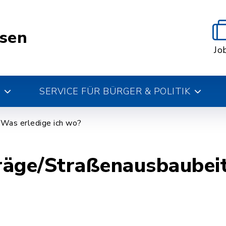
esen
Jo
SERVICE FÜR BÜRGER & POLITIK
Was erledige ich wo?
räge/Straßenausbaubei