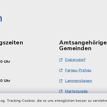
n
gszeiten
Amtsangehörige
Gemeinden
Dobersdorf
30 Uhr
Fargau-Pratjau
30 Uhr
Lammershagen
Martensrade
en
og. Tracking-Cookies, die es uns ermöglichen besser zu versteh
Mucheln