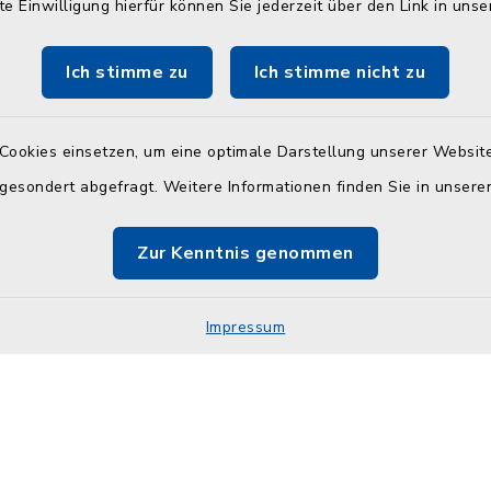
te Einwilligung hierfür können Sie jederzeit über den Link in uns
:
Schlesen
30 Uhr und 14.00 - 18.00
Ich stimme zu
Ich stimme nicht zu
Selent
Cookies einsetzen, um eine optimale Darstellung unserer Website
30 Uhr
 gesondert abgefragt. Weitere Informationen finden Sie in unser
 und Wohngeldamt nur
onischer Vereinbarung
Zur Kenntnis genommen
9-11, -12 oder -32
Impressum
Impressum
Sitemap
Cookie-Einstellungen