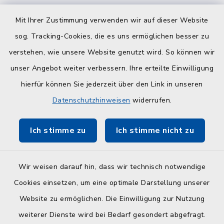
Quicklinks
Mit Ihrer Zustimmung verwenden wir auf dieser Website
sog. Tracking-Cookies, die es uns ermöglichen besser zu
Kreisverwaltung
verstehen, wie unsere Website genutzt wird. So können wir
Serviceportal Schleswig-Holstein
unser Angebot weiter verbessern. Ihre erteilte Einwilligung
hierfür können Sie jederzeit über den Link in unseren
ZuFiSH
Datenschutzhinweisen
widerrufen.
Touristinfo Hohwachter Bucht
Ich stimme zu
Ich stimme nicht zu
Am Selent/Schlesen MapOne
Wir weisen darauf hin, dass wir technisch notwendige
Cookies einsetzen, um eine optimale Darstellung unserer
Website zu ermöglichen. Die Einwilligung zur Nutzung
Kontakt
weiterer Dienste wird bei Bedarf gesondert abgefragt.