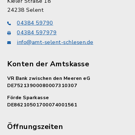
Kieler Straße 18
24238 Selent
04384 59790
04384 597979
info@amt-selent-schlesen.de
Konten der Amtskasse
VR Bank zwischen den Meeren eG
DE75213900080007310307
Förde Sparkasse
DE86210501700074001561
Öffnungszeiten