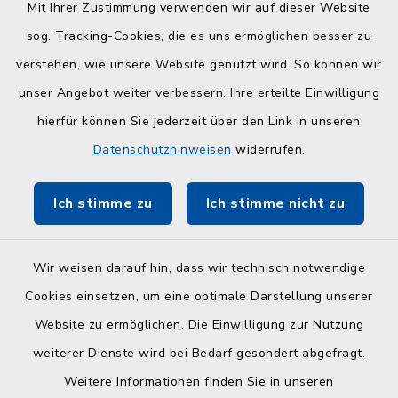
Quicklinks
Mit Ihrer Zustimmung verwenden wir auf dieser Website
sog. Tracking-Cookies, die es uns ermöglichen besser zu
Kreisverwaltung
verstehen, wie unsere Website genutzt wird. So können wir
Serviceportal Schleswig-Holstein
unser Angebot weiter verbessern. Ihre erteilte Einwilligung
hierfür können Sie jederzeit über den Link in unseren
ZuFiSH
Datenschutzhinweisen
widerrufen.
Touristinfo Hohwachter Bucht
Ich stimme zu
Ich stimme nicht zu
Am Selent/Schlesen MapOne
Wir weisen darauf hin, dass wir technisch notwendige
Cookies einsetzen, um eine optimale Darstellung unserer
Website zu ermöglichen. Die Einwilligung zur Nutzung
Kontakt
weiterer Dienste wird bei Bedarf gesondert abgefragt.
Weitere Informationen finden Sie in unseren
Barrierefreiheit