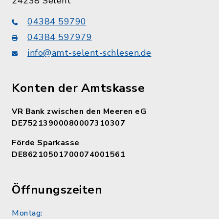
24238 Selent
04384 59790
04384 597979
info@amt-selent-schlesen.de
Konten der Amtskasse
VR Bank zwischen den Meeren eG
DE75213900080007310307
Förde Sparkasse
DE86210501700074001561
Öffnungszeiten
Montag: