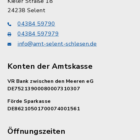
Kieler Straße 18
24238 Selent
04384 59790
04384 597979
info@amt-selent-schlesen.de
Konten der Amtskasse
VR Bank zwischen den Meeren eG
DE75213900080007310307
Förde Sparkasse
DE86210501700074001561
Öffnungszeiten