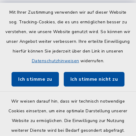
Quicklinks
Mit Ihrer Zustimmung verwenden wir auf dieser Website
sog. Tracking-Cookies, die es uns ermöglichen besser zu
Kreisverwaltung
verstehen, wie unsere Website genutzt wird. So können wir
Serviceportal Schleswig-Holstein
unser Angebot weiter verbessern. Ihre erteilte Einwilligung
hierfür können Sie jederzeit über den Link in unseren
ZuFiSH
Datenschutzhinweisen
widerrufen.
Touristinfo Hohwachter Bucht
Ich stimme zu
Ich stimme nicht zu
Am Selent/Schlesen MapOne
Wir weisen darauf hin, dass wir technisch notwendige
Cookies einsetzen, um eine optimale Darstellung unserer
Website zu ermöglichen. Die Einwilligung zur Nutzung
Kontakt
weiterer Dienste wird bei Bedarf gesondert abgefragt.