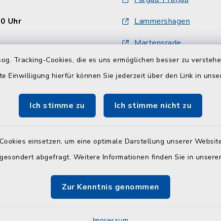
30 Uhr
Lammershagen
Martensrade
og. Tracking-Cookies, die es uns ermöglichen besser zu versteh
en
Mucheln
te Einwilligung hierfür können Sie jederzeit über den Link in uns
:
Schlesen
30 Uhr und 14.00 - 18.00
Ich stimme zu
Ich stimme nicht zu
Selent
Cookies einsetzen, um eine optimale Darstellung unserer Website
30 Uhr
 gesondert abgefragt. Weitere Informationen finden Sie in unser
 und Wohngeldamt nur
onischer Vereinbarung
Zur Kenntnis genommen
9-11, -12 oder -32
Impressum