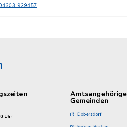
04303-929457
n
gszeiten
Amtsangehörige
Gemeinden
Dobersdorf
30 Uhr
Fargau-Pratjau