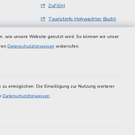
ZuFiSH
Touristinfo Hohwachter Bucht
Am Selent/Schlesen MapOne
en, wie unsere Website genutzt wird. So können wir unser
eren
Datenschutzhinweisen
widerrufen.
 zu ermöglichen. Die Einwilligung zur Nutzung weiterer
en
Datenschutzhinweisen
.