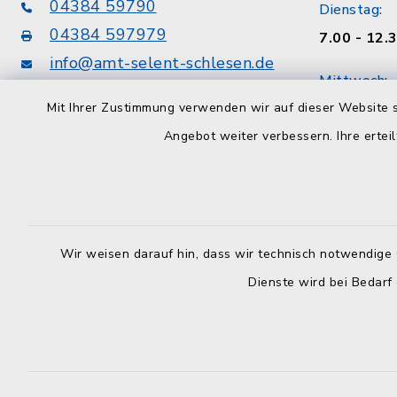
04384 59790
Dienstag:
04384 597979
7.00 - 12.
info@amt-selent-schlesen.de
Mittwoch:
Mit Ihrer Zustimmung verwenden wir auf dieser Website s
geschloss
Konten der Amtskasse
Angebot weiter verbessern. Ihre erteil
Donnerstag
VR Bank zwischen den Meeren eG
8.30 - 12.
DE75213900080007310307
Uhr
Förde Sparkasse
Freitag:
DE86210501700074001561
Wir weisen darauf hin, dass wir technisch notwendige 
8.30 - 12.
Dienste wird bei Bedarf
Sozialamt
nach telef
unter
04384 597