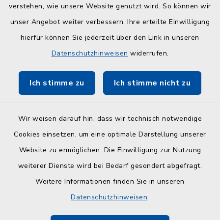
Kreisverwaltung
verstehen, wie unsere Website genutzt wird. So können wir
Serviceportal Schleswig-Holstein
unser Angebot weiter verbessern. Ihre erteilte Einwilligung
hierfür können Sie jederzeit über den Link in unseren
ZuFiSH
Datenschutzhinweisen
widerrufen.
Touristinfo Hohwachter Bucht
Ich stimme zu
Ich stimme nicht zu
Am Selent/Schlesen MapOne
Wir weisen darauf hin, dass wir technisch notwendige
Cookies einsetzen, um eine optimale Darstellung unserer
Website zu ermöglichen. Die Einwilligung zur Nutzung
Kontakt
weiterer Dienste wird bei Bedarf gesondert abgefragt.
Weitere Informationen finden Sie in unseren
Barrierefreiheit
Datenschutzhinweisen
.
Datenschutz