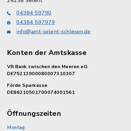
24238 Selent
04384 59790
04384 597979
info@amt-selent-schlesen.de
Konten der Amtskasse
VR Bank zwischen den Meeren eG
DE75213900080007310307
Förde Sparkasse
DE86210501700074001561
Öffnungszeiten
Montag: