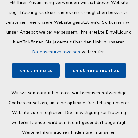
Quicklinks
Mit Ihrer Zustimmung verwenden wir auf dieser Website
sog. Tracking-Cookies, die es uns ermöglichen besser zu
Kreisverwaltung
verstehen, wie unsere Website genutzt wird. So können wir
Serviceportal Schleswig-Holstein
unser Angebot weiter verbessern. Ihre erteilte Einwilligung
hierfür können Sie jederzeit über den Link in unseren
ZuFiSH
Datenschutzhinweisen
widerrufen.
Touristinfo Hohwachter Bucht
Ich stimme zu
Ich stimme nicht zu
Am Selent/Schlesen MapOne
Wir weisen darauf hin, dass wir technisch notwendige
Cookies einsetzen, um eine optimale Darstellung unserer
Website zu ermöglichen. Die Einwilligung zur Nutzung
Kontakt
weiterer Dienste wird bei Bedarf gesondert abgefragt.
Weitere Informationen finden Sie in unseren
Barrierefreiheit