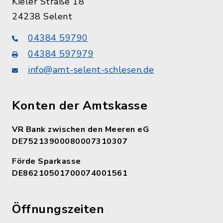
Kieler Straße 18
24238 Selent
04384 59790
04384 597979
info@amt-selent-schlesen.de
Konten der Amtskasse
VR Bank zwischen den Meeren eG
DE75213900080007310307
Förde Sparkasse
DE86210501700074001561
Öffnungszeiten