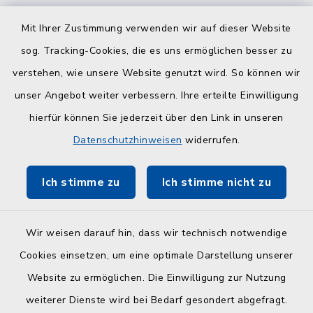
Quicklinks
Mit Ihrer Zustimmung verwenden wir auf dieser Website
sog. Tracking-Cookies, die es uns ermöglichen besser zu
Kreisverwaltung
verstehen, wie unsere Website genutzt wird. So können wir
Serviceportal Schleswig-Holstein
unser Angebot weiter verbessern. Ihre erteilte Einwilligung
hierfür können Sie jederzeit über den Link in unseren
ZuFiSH
Datenschutzhinweisen
widerrufen.
Touristinfo Hohwachter Bucht
Ich stimme zu
Ich stimme nicht zu
Am Selent/Schlesen MapOne
Wir weisen darauf hin, dass wir technisch notwendige
Cookies einsetzen, um eine optimale Darstellung unserer
Website zu ermöglichen. Die Einwilligung zur Nutzung
Kontakt
weiterer Dienste wird bei Bedarf gesondert abgefragt.