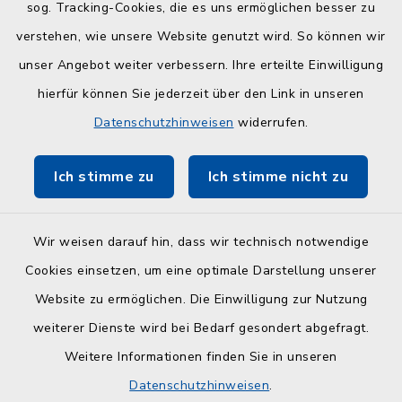
sog. Tracking-Cookies, die es uns ermöglichen besser zu
Kreisverwaltung
verstehen, wie unsere Website genutzt wird. So können wir
Serviceportal Schleswig-Holstein
unser Angebot weiter verbessern. Ihre erteilte Einwilligung
hierfür können Sie jederzeit über den Link in unseren
ZuFiSH
Datenschutzhinweisen
widerrufen.
Touristinfo Hohwachter Bucht
Ich stimme zu
Ich stimme nicht zu
Am Selent/Schlesen MapOne
Wir weisen darauf hin, dass wir technisch notwendige
Cookies einsetzen, um eine optimale Darstellung unserer
Website zu ermöglichen. Die Einwilligung zur Nutzung
Kontakt
weiterer Dienste wird bei Bedarf gesondert abgefragt.
Weitere Informationen finden Sie in unseren
Barrierefreiheit
Datenschutzhinweisen
.