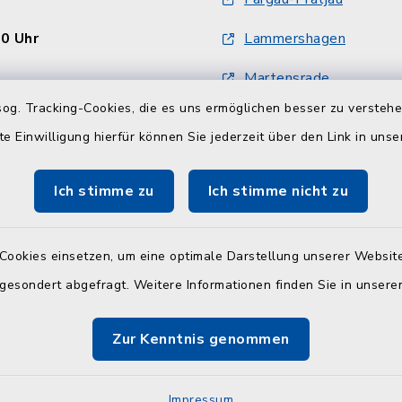
30 Uhr
Lammershagen
Martensrade
og. Tracking-Cookies, die es uns ermöglichen besser zu versteh
en
Mucheln
te Einwilligung hierfür können Sie jederzeit über den Link in uns
:
Schlesen
30 Uhr und 14.00 - 18.00
Ich stimme zu
Ich stimme nicht zu
Selent
Cookies einsetzen, um eine optimale Darstellung unserer Website
30 Uhr
 gesondert abgefragt. Weitere Informationen finden Sie in unser
 und Wohngeldamt nur
Zur Kenntnis genommen
onischer Vereinbarung
9-11, -12 oder -32
Impressum