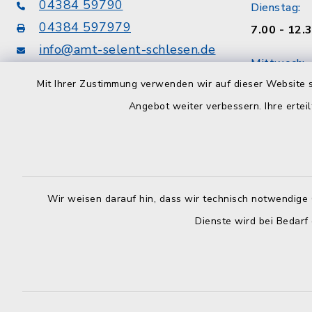
04384 59790
Dienstag:
04384 597979
7.00 - 12.
info@amt-selent-schlesen.de
Mittwoch:
Mit Ihrer Zustimmung verwenden wir auf dieser Website s
geschloss
Konten der Amtskasse
Angebot weiter verbessern. Ihre erteil
Donnerstag
VR Bank zwischen den Meeren eG
8.30 - 12.
DE75213900080007310307
Uhr
Förde Sparkasse
Freitag:
DE86210501700074001561
Wir weisen darauf hin, dass wir technisch notwendige 
8.30 - 12.
Dienste wird bei Bedarf
Sozialamt
nach telef
unter
04384 597