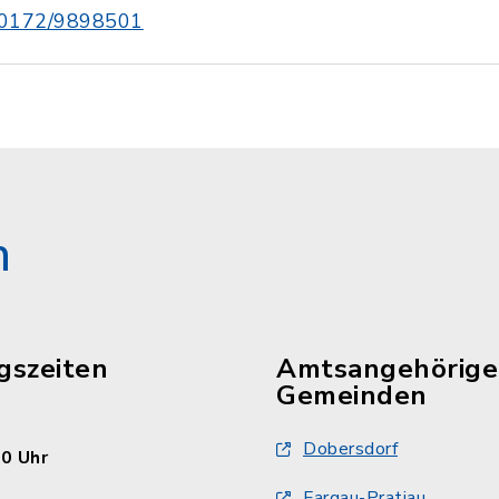
0172/9898501
n
gszeiten
Amtsangehörige
Gemeinden
Dobersdorf
30 Uhr
Fargau-Pratjau